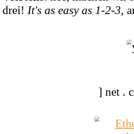
drei!
It's as easy as 1-2-3
, 
] net .