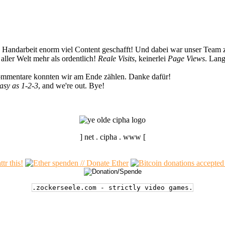
n Handarbeit enorm viel Content geschafft! Und dabei war unser Team z
ller Welt mehr als ordentlich!
Reale Visits
, keinerlei
Page Views
. Lang
Kommentare konnten wir am Ende zählen. Danke dafür!
easy as 1-2-3
, and we're out. Bye!
] net . cipha . www [
.zockerseele.com - strictly video games.