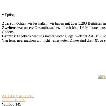
:: Epilog
Zuerst
möchten wir festhalten: wir haben mit über 5.293 Beiträgen i
Zweitens
war unsere Gesamtbesucherzahl mit über 1,6 Millionen aus a
Gedöns.
Drittens
: Feedback war uns immer wichtig, egal welcher Art. 345 
Viertens
: nee, machen wir nicht - aller guten Dinge sind drei!
It's as 
AETHYX MEDIAE
28.07.05-31.12.21
≒ 1.608.145