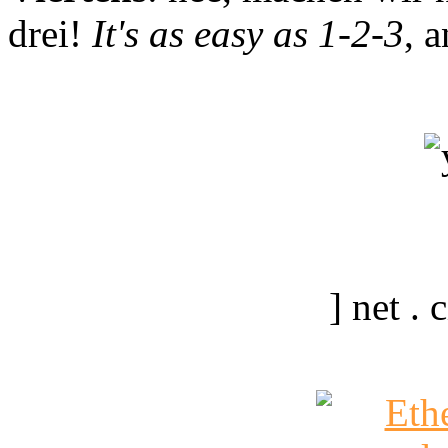
drei!
It's as easy as 1-2-3
, 
] net .