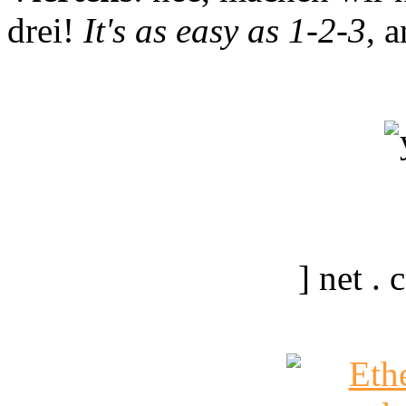
drei!
It's as easy as 1-2-3
, 
] net .