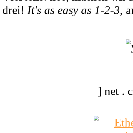
drei!
It's as easy as 1-2-3
, 
] net .