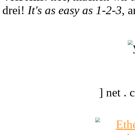
drei!
It's as easy as 1-2-3
, 
] net .