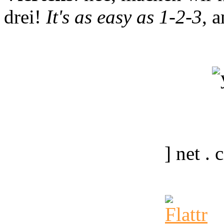
drei!
It's as easy as 1-2-3
, 
] net .