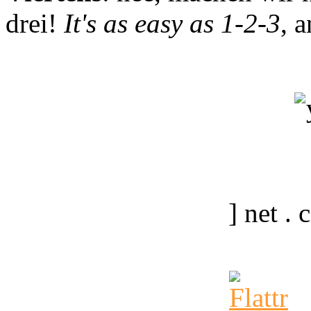
drei!
It's as easy as 1-2-3
, 
] net .