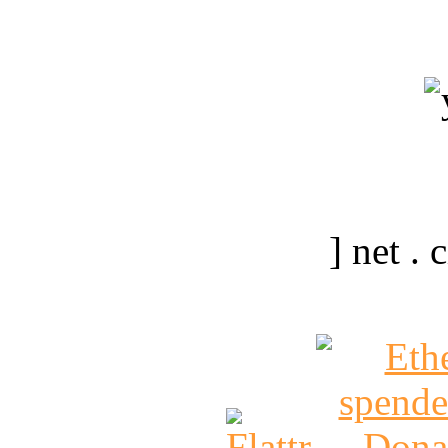
] net .