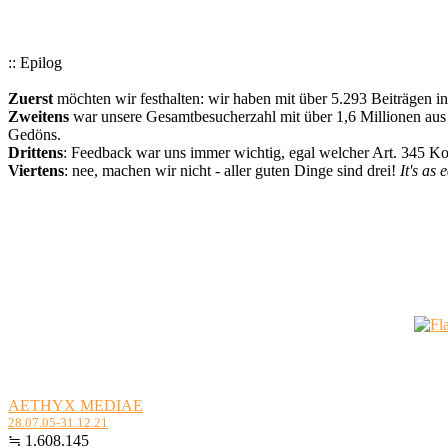
:: Epilog
Zuerst
möchten wir festhalten: wir haben mit über 5.293 Beiträgen i
Zweitens
war unsere Gesamtbesucherzahl mit über 1,6 Millionen aus a
Gedöns.
Drittens
: Feedback war uns immer wichtig, egal welcher Art. 345 
Viertens
: nee, machen wir nicht - aller guten Dinge sind drei!
It's as 
AETHYX MEDIAE
28.07.05-31.12.21
≒ 1.608.145