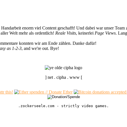
n Handarbeit enorm viel Content geschafft! Und dabei war unser Team z
ller Welt mehr als ordentlich!
Reale Visits
, keinerlei
Page Views
. Lang
Kommentare konnten wir am Ende zählen. Danke dafür!
easy as 1-2-3
, and we're out. Bye!
] net . cipha . www [
.zockerseele.com - strictly video games.