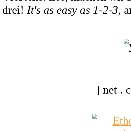
drei!
It's as easy as 1-2-3
, 
] net .