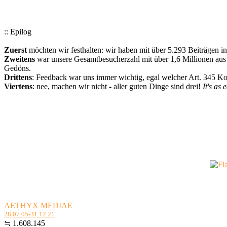
:: Epilog
Zuerst
möchten wir festhalten: wir haben mit über 5.293 Beiträgen i
Zweitens
war unsere Gesamtbesucherzahl mit über 1,6 Millionen aus a
Gedöns.
Drittens
: Feedback war uns immer wichtig, egal welcher Art. 345 
Viertens
: nee, machen wir nicht - aller guten Dinge sind drei!
It's as 
AETHYX MEDIAE
28.07.05-31.12.21
≒ 1.608.145