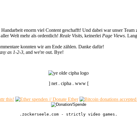
n Handarbeit enorm viel Content geschafft! Und dabei war unser Team z
ller Welt mehr als ordentlich!
Reale Visits
, keinerlei
Page Views
. Lang
Kommentare konnten wir am Ende zählen. Danke dafür!
easy as 1-2-3
, and we're out. Bye!
] net . cipha . www [
.zockerseele.com - strictly video games.