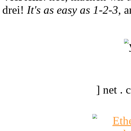
drei!
It's as easy as 1-2-3
, 
] net .