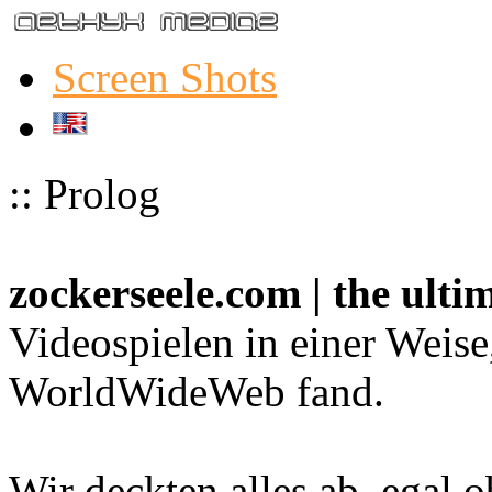
Screen Shots
:: Prolog
zockerseele.com | the ult
Videospielen in einer Weise
WorldWideWeb fand.
Wir deckten alles ab, egal