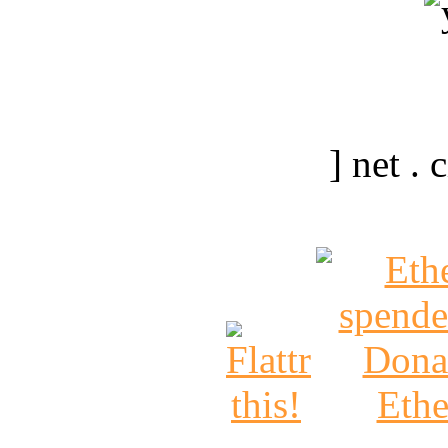
] net .