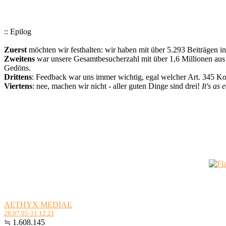
:: Epilog
Zuerst
möchten wir festhalten: wir haben mit über 5.293 Beiträgen i
Zweitens
war unsere Gesamtbesucherzahl mit über 1,6 Millionen aus a
Gedöns.
Drittens
: Feedback war uns immer wichtig, egal welcher Art. 345 
Viertens
: nee, machen wir nicht - aller guten Dinge sind drei!
It's as 
AETHYX MEDIAE
28.07.05-31.12.21
≒ 1.608.145