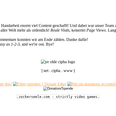
n Handarbeit enorm viel Content geschafft! Und dabei war unser Team z
ller Welt mehr als ordentlich!
Reale Visits
, keinerlei
Page Views
. Lang
Kommentare konnten wir am Ende zählen. Danke dafür!
easy as 1-2-3
, and we're out. Bye!
] net . cipha . www [
.zockerseele.com - strictly video games.