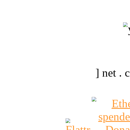
] net .