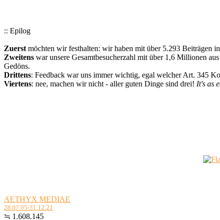
:: Epilog
Zuerst
möchten wir festhalten: wir haben mit über 5.293 Beiträgen i
Zweitens
war unsere Gesamtbesucherzahl mit über 1,6 Millionen aus a
Gedöns.
Drittens
: Feedback war uns immer wichtig, egal welcher Art. 345 
Viertens
: nee, machen wir nicht - aller guten Dinge sind drei!
It's as 
AETHYX MEDIAE
28.07.05-31.12.21
≒ 1.608.145