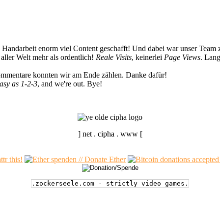
n Handarbeit enorm viel Content geschafft! Und dabei war unser Team z
ller Welt mehr als ordentlich!
Reale Visits
, keinerlei
Page Views
. Lang
Kommentare konnten wir am Ende zählen. Danke dafür!
easy as 1-2-3
, and we're out. Bye!
] net . cipha . www [
.zockerseele.com - strictly video games.