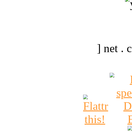
] net .