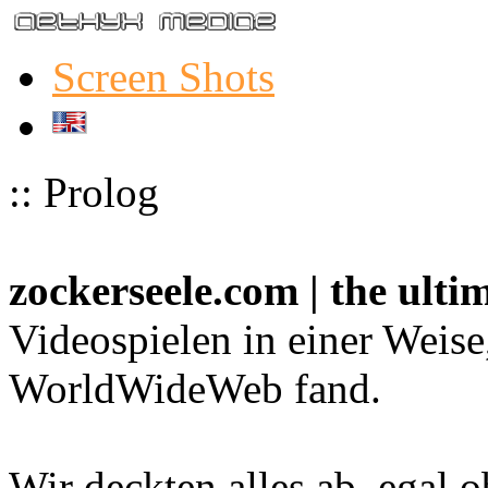
Screen Shots
:: Prolog
zockerseele.com | the ult
Videospielen in einer Weise
WorldWideWeb fand.
Wir deckten alles ab, egal