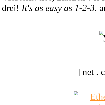
drei!
It's as easy as 1-2-3
, 
] net .