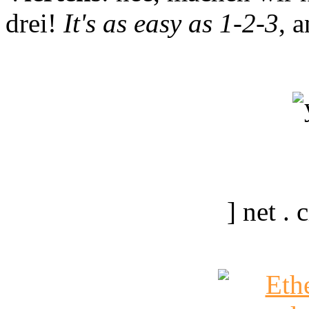
drei!
It's as easy as 1-2-3
, 
] net .