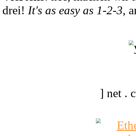
drei!
It's as easy as 1-2-3
, 
] net .