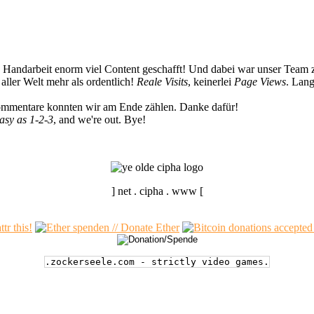
n Handarbeit enorm viel Content geschafft! Und dabei war unser Team z
ller Welt mehr als ordentlich!
Reale Visits
, keinerlei
Page Views
. Lang
Kommentare konnten wir am Ende zählen. Danke dafür!
easy as 1-2-3
, and we're out. Bye!
] net . cipha . www [
.zockerseele.com - strictly video games.