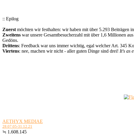
:: Epilog
Zuerst
möchten wir festhalten: wir haben mit über 5.293 Beiträgen i
Zweitens
war unsere Gesamtbesucherzahl mit über 1,6 Millionen aus a
Gedöns.
Drittens
: Feedback war uns immer wichtig, egal welcher Art. 345 
Viertens
: nee, machen wir nicht - aller guten Dinge sind drei!
It's as 
AETHYX MEDIAE
28.07.05-31.12.21
≒ 1.608.145