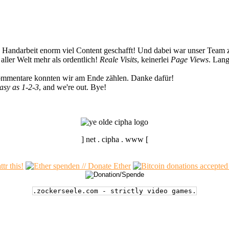
n Handarbeit enorm viel Content geschafft! Und dabei war unser Team z
ller Welt mehr als ordentlich!
Reale Visits
, keinerlei
Page Views
. Lang
Kommentare konnten wir am Ende zählen. Danke dafür!
easy as 1-2-3
, and we're out. Bye!
] net . cipha . www [
.zockerseele.com - strictly video games.