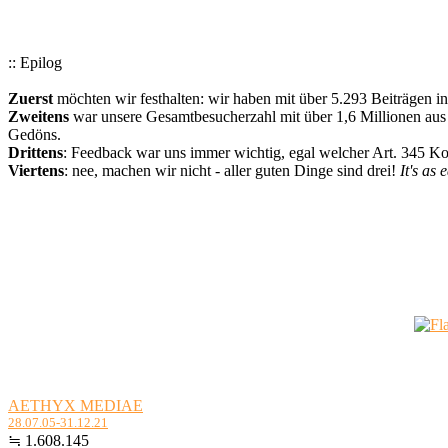
:: Epilog
Zuerst
möchten wir festhalten: wir haben mit über 5.293 Beiträgen i
Zweitens
war unsere Gesamtbesucherzahl mit über 1,6 Millionen aus a
Gedöns.
Drittens
: Feedback war uns immer wichtig, egal welcher Art. 345 
Viertens
: nee, machen wir nicht - aller guten Dinge sind drei!
It's as 
AETHYX MEDIAE
28.07.05-31.12.21
≒ 1.608.145