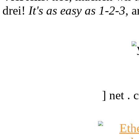
drei!
It's as easy as 1-2-3
, 
] net .