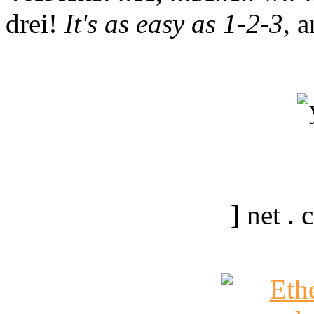
drei!
It's as easy as 1-2-3
, 
] net .