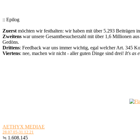
:: Epilog
Zuerst
möchten wir festhalten: wir haben mit über 5.293 Beiträgen i
Zweitens
war unsere Gesamtbesucherzahl mit über 1,6 Millionen aus a
Gedöns.
Drittens
: Feedback war uns immer wichtig, egal welcher Art. 345 
Viertens
: nee, machen wir nicht - aller guten Dinge sind drei!
It's as 
AETHYX MEDIAE
28.07.05-31.12.21
≒ 1.608.145