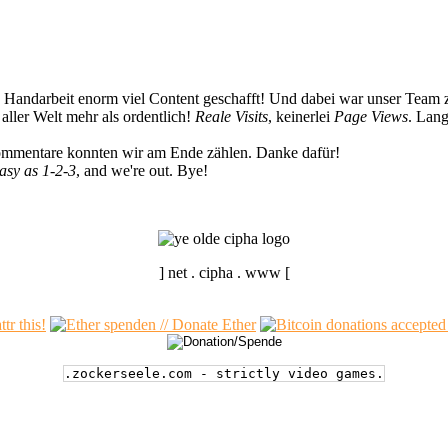
n Handarbeit enorm viel Content geschafft! Und dabei war unser Team z
ller Welt mehr als ordentlich!
Reale Visits
, keinerlei
Page Views
. Lang
Kommentare konnten wir am Ende zählen. Danke dafür!
easy as 1-2-3
, and we're out. Bye!
] net . cipha . www [
.zockerseele.com - strictly video games.