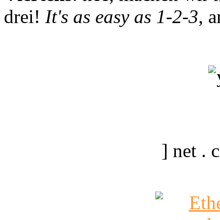
drei!
It's as easy as 1-2-3
, 
] net .