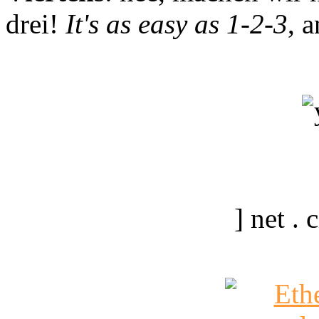
drei!
It's as easy as 1-2-3
, 
] net .