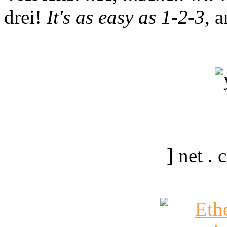
drei!
It's as easy as 1-2-3
, 
] net .