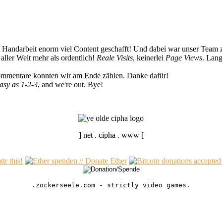
n Handarbeit enorm viel Content geschafft! Und dabei war unser Team z
ller Welt mehr als ordentlich!
Reale Visits
, keinerlei
Page Views
. Lang
Kommentare konnten wir am Ende zählen. Danke dafür!
easy as 1-2-3
, and we're out. Bye!
] net . cipha . www [
.zockerseele.com - strictly video games.