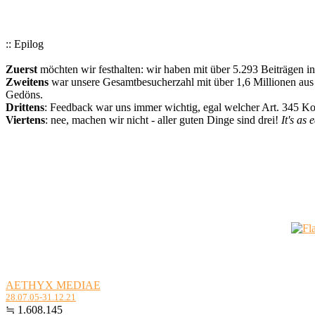
:: Epilog
Zuerst
möchten wir festhalten: wir haben mit über 5.293 Beiträgen i
Zweitens
war unsere Gesamtbesucherzahl mit über 1,6 Millionen aus a
Gedöns.
Drittens
: Feedback war uns immer wichtig, egal welcher Art. 345 
Viertens
: nee, machen wir nicht - aller guten Dinge sind drei!
It's as 
AETHYX MEDIAE
28.07.05-31.12.21
≒ 1.608.145