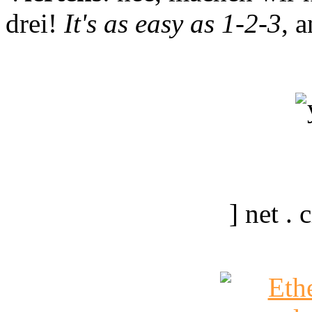
drei!
It's as easy as 1-2-3
, 
] net .