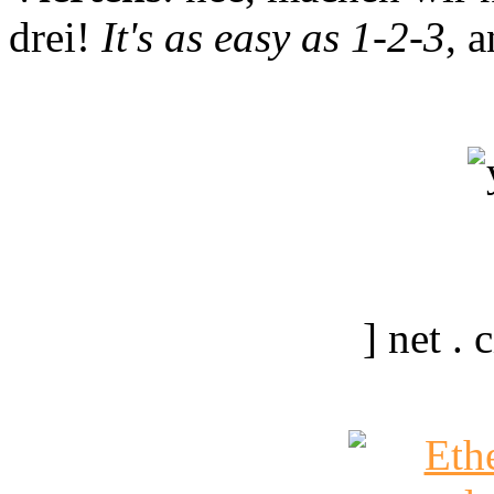
drei!
It's as easy as 1-2-3
, 
] net .