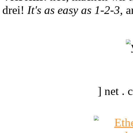
drei!
It's as easy as 1-2-3
, 
] net .