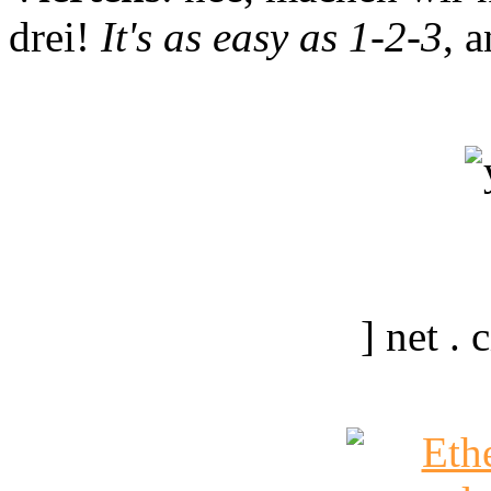
drei!
It's as easy as 1-2-3
, 
] net .