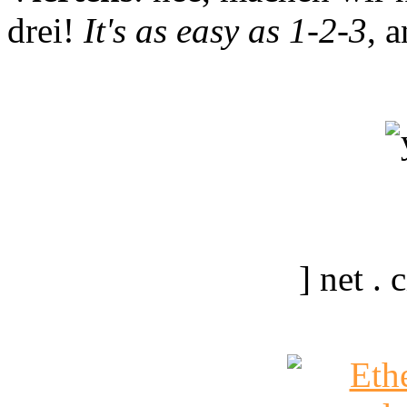
drei!
It's as easy as 1-2-3
, 
] net .