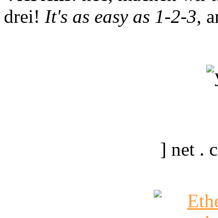
drei!
It's as easy as 1-2-3
, 
] net .