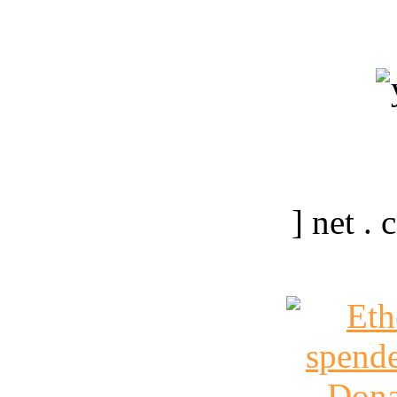
] net .