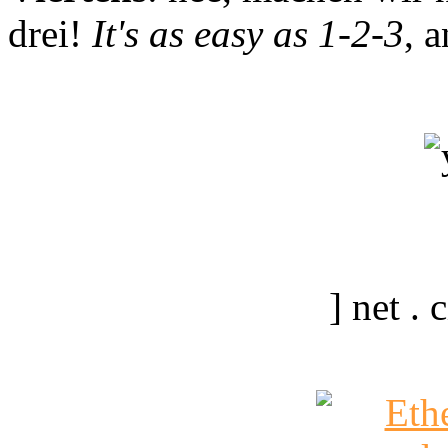
drei!
It's as easy as 1-2-3
, 
] net .