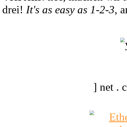
drei!
It's as easy as 1-2-3
, 
] net .