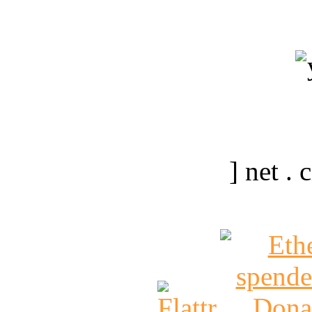
] net .