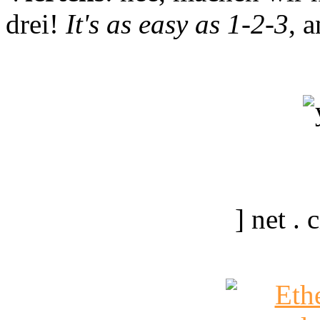
drei!
It's as easy as 1-2-3
, 
] net .