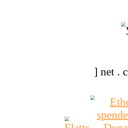
] net .