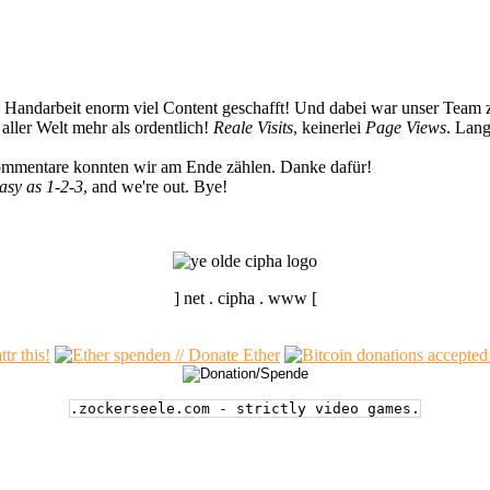
n Handarbeit enorm viel Content geschafft! Und dabei war unser Team z
ller Welt mehr als ordentlich!
Reale Visits
, keinerlei
Page Views
. Lang
Kommentare konnten wir am Ende zählen. Danke dafür!
easy as 1-2-3
, and we're out. Bye!
] net . cipha . www [
.zockerseele.com - strictly video games.