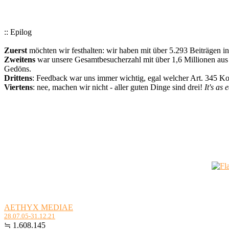
:: Epilog
Zuerst
möchten wir festhalten: wir haben mit über 5.293 Beiträgen i
Zweitens
war unsere Gesamtbesucherzahl mit über 1,6 Millionen aus a
Gedöns.
Drittens
: Feedback war uns immer wichtig, egal welcher Art. 345 
Viertens
: nee, machen wir nicht - aller guten Dinge sind drei!
It's as 
AETHYX MEDIAE
28.07.05-31.12.21
≒ 1.608.145