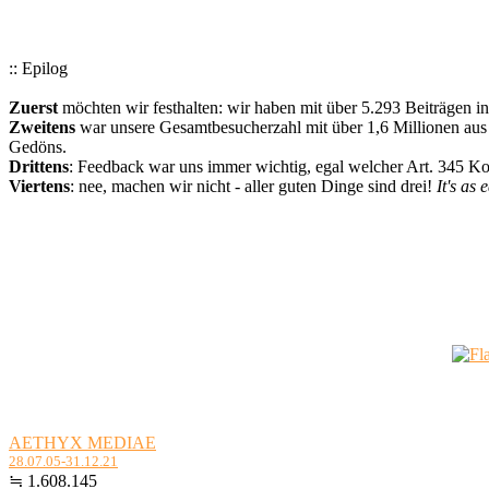
:: Epilog
Zuerst
möchten wir festhalten: wir haben mit über 5.293 Beiträgen i
Zweitens
war unsere Gesamtbesucherzahl mit über 1,6 Millionen aus a
Gedöns.
Drittens
: Feedback war uns immer wichtig, egal welcher Art. 345 
Viertens
: nee, machen wir nicht - aller guten Dinge sind drei!
It's as 
AETHYX MEDIAE
28.07.05-31.12.21
≒ 1.608.145