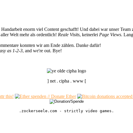
n Handarbeit enorm viel Content geschafft! Und dabei war unser Team z
ller Welt mehr als ordentlich!
Reale Visits
, keinerlei
Page Views
. Lang
Kommentare konnten wir am Ende zählen. Danke dafür!
easy as 1-2-3
, and we're out. Bye!
] net . cipha . www [
.zockerseele.com - strictly video games.