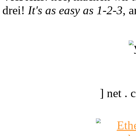
drei!
It's as easy as 1-2-3
, 
] net .