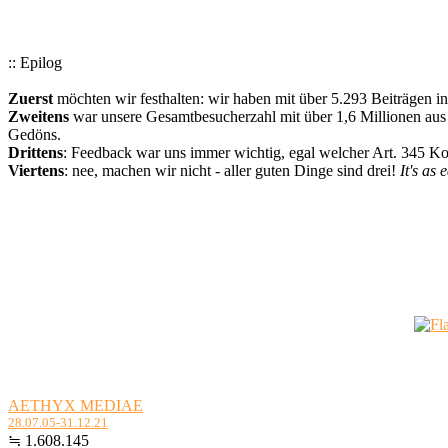
:: Epilog
Zuerst
möchten wir festhalten: wir haben mit über 5.293 Beiträgen i
Zweitens
war unsere Gesamtbesucherzahl mit über 1,6 Millionen aus a
Gedöns.
Drittens
: Feedback war uns immer wichtig, egal welcher Art. 345 
Viertens
: nee, machen wir nicht - aller guten Dinge sind drei!
It's as 
AETHYX MEDIAE
28.07.05-31.12.21
≒ 1.608.145