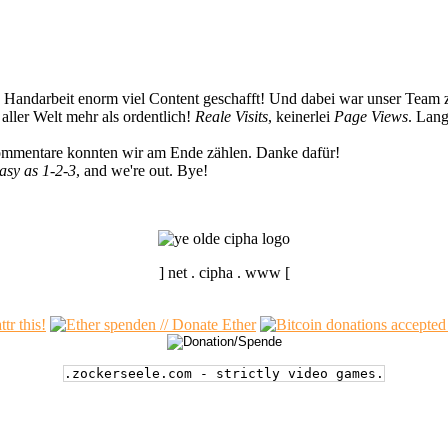
n Handarbeit enorm viel Content geschafft! Und dabei war unser Team z
ller Welt mehr als ordentlich!
Reale Visits
, keinerlei
Page Views
. Lang
Kommentare konnten wir am Ende zählen. Danke dafür!
easy as 1-2-3
, and we're out. Bye!
] net . cipha . www [
.zockerseele.com - strictly video games.