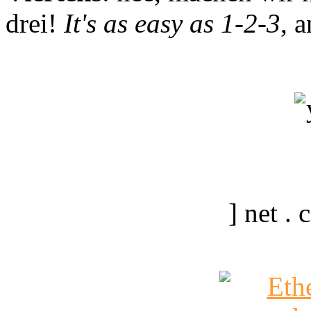
drei!
It's as easy as 1-2-3
, 
] net .