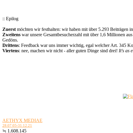
:: Epilog
Zuerst
möchten wir festhalten: wir haben mit über 5.293 Beiträgen i
Zweitens
war unsere Gesamtbesucherzahl mit über 1,6 Millionen aus a
Gedöns.
Drittens
: Feedback war uns immer wichtig, egal welcher Art. 345 
Viertens
: nee, machen wir nicht - aller guten Dinge sind drei!
It's as 
AETHYX MEDIAE
28.07.05-31.12.21
≒ 1.608.145