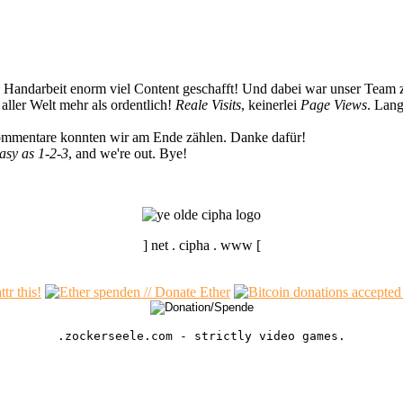
n Handarbeit enorm viel Content geschafft! Und dabei war unser Team z
ller Welt mehr als ordentlich!
Reale Visits
, keinerlei
Page Views
. Lang
Kommentare konnten wir am Ende zählen. Danke dafür!
easy as 1-2-3
, and we're out. Bye!
] net . cipha . www [
.zockerseele.com - strictly video games.