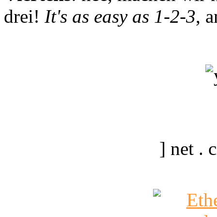
drei!
It's as easy as 1-2-3
, 
] net .