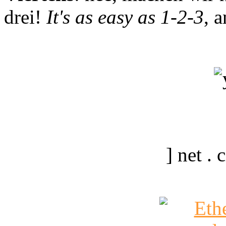
drei!
It's as easy as 1-2-3
, 
] net .